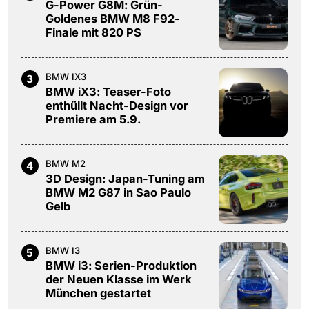
G-Power G8M: Grün-
Goldenes BMW M8 F92-
Finale mit 820 PS
BMW IX3
3
BMW iX3: Teaser-Foto
enthüllt Nacht-Design vor
Premiere am 5.9.
BMW M2
4
3D Design: Japan-Tuning am
BMW M2 G87 in Sao Paulo
Gelb
BMW I3
5
BMW i3: Serien-Produktion
der Neuen Klasse im Werk
München gestartet