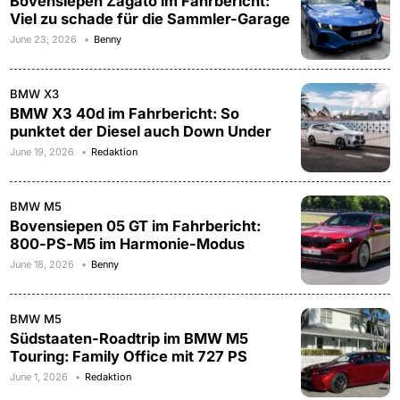
Bovensiepen Zagato im Fahrbericht:
Viel zu schade für die Sammler-Garage
June 23, 2026
Benny
BMW X3
BMW X3 40d im Fahrbericht: So
punktet der Diesel auch Down Under
June 19, 2026
Redaktion
BMW M5
Bovensiepen 05 GT im Fahrbericht:
800-PS-M5 im Harmonie-Modus
June 18, 2026
Benny
BMW M5
Südstaaten-Roadtrip im BMW M5
Touring: Family Office mit 727 PS
June 1, 2026
Redaktion