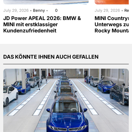
July 29, 2026 •
Benny
•
0
July 29, 2026 •
Red
JD Power APEAL 2026: BMW &
MINI Countrym
MINI mit erstklassiger
Unterwegs zur
Kundenzufriedenheit
Rocky Mounta
DAS KÖNNTE IHNEN AUCH GEFALLEN