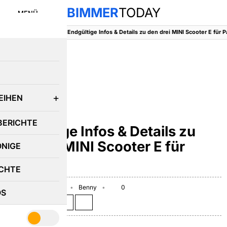
BIMMER
TODAY
MENÜ
BimmerToday
::
MINI
::
Endgültige Infos & Details zu den drei MINI Scooter E für P
E
EIHEN
MINI
BERICHTE
Endgültige Infos & Details zu
den drei MINI Scooter E für
ÖNIGE
Paris
CHTE
September 23, 2010
Benny
0
OS
Teilen auf: