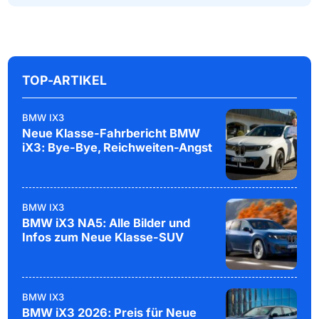
TOP-ARTIKEL
BMW IX3
Neue Klasse-Fahrbericht BMW
iX3: Bye-Bye, Reichweiten-Angst
BMW IX3
BMW iX3 NA5: Alle Bilder und
Infos zum Neue Klasse-SUV
BMW IX3
BMW iX3 2026: Preis für Neue