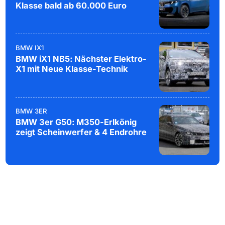
Klasse bald ab 60.000 Euro
BMW IX1
BMW iX1 NB5: Nächster Elektro-
X1 mit Neue Klasse-Technik
BMW 3ER
BMW 3er G50: M350-Erlkönig
zeigt Scheinwerfer & 4 Endrohre