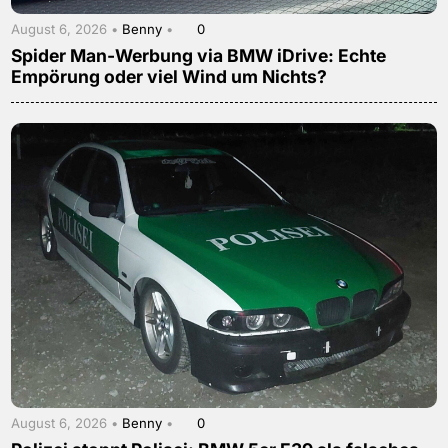
August 6, 2026 •
Benny
•
0
Spider Man-Werbung via BMW iDrive: Echte
Empörung oder viel Wind um Nichts?
August 6, 2026 •
Benny
•
0