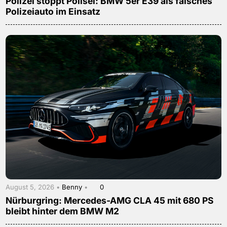
Polizei stoppt Polisei: BMW 5er E39 als falsches
Polizeiauto im Einsatz
August 5, 2026 •
Benny
•
0
Nürburgring: Mercedes-AMG CLA 45 mit 680 PS
bleibt hinter dem BMW M2