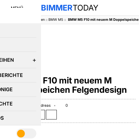
BIMMER
TODAY
MENÜ
BimmerToday
::
Baureihen
::
BMW M5
::
BMW M5 F10 mit neuem M Doppelspeiche
E
EIHEN
BMW M5
BERICHTE
BMW M5 F10 mit neuem M
Doppelspeichen Felgendesign
ÖNIGE
CHTE
July 26, 2010
Andreas
0
Teilen auf:
OS