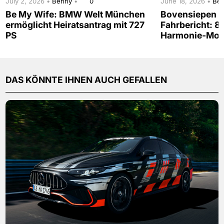
July 2, 2026 •
Benny
•
0
June 18, 2026 •
Be
Be My Wife: BMW Welt München
Bovensiepen 0
ermöglicht Heiratsantrag mit 727
Fahrbericht: 
PS
Harmonie-Mo
DAS KÖNNTE IHNEN AUCH GEFALLEN