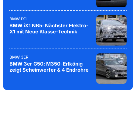
BMW IX1
BMW iX1 NB5: Nächster Elektro-
X1 mit Neue Klasse-Technik
BMW 3ER
BMW 3er G50: M350-Erlkönig
zeigt Scheinwerfer & 4 Endrohre