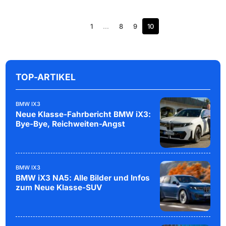
1
…
8
9
10
TOP-ARTIKEL
BMW IX3
Neue Klasse-Fahrbericht BMW iX3:
Bye-Bye, Reichweiten-Angst
BMW IX3
BMW iX3 NA5: Alle Bilder und Infos
zum Neue Klasse-SUV