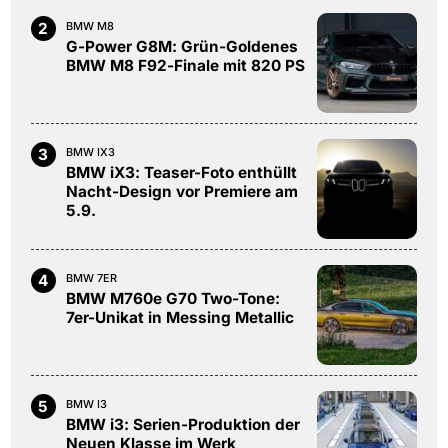
2
BMW M8
G-Power G8M: Grün-Goldenes
BMW M8 F92-Finale mit 820 PS
3
BMW IX3
BMW iX3: Teaser-Foto enthüllt
Nacht-Design vor Premiere am
5.9.
4
BMW 7ER
BMW M760e G70 Two-Tone:
7er-Unikat in Messing Metallic
5
BMW I3
BMW i3: Serien-Produktion der
Neuen Klasse im Werk