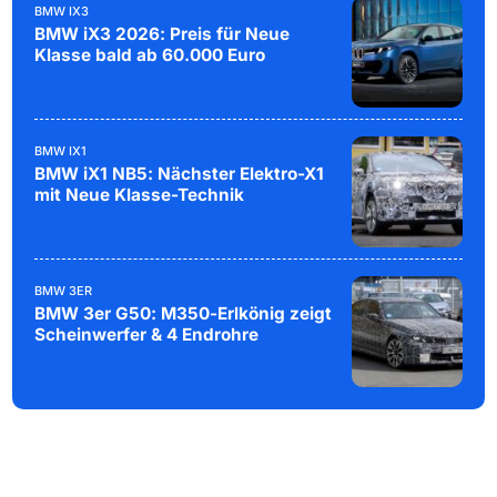
BMW IX3
BMW iX3 2026: Preis für Neue
Klasse bald ab 60.000 Euro
BMW IX1
BMW iX1 NB5: Nächster Elektro-X1
mit Neue Klasse-Technik
BMW 3ER
BMW 3er G50: M350-Erlkönig zeigt
Scheinwerfer & 4 Endrohre