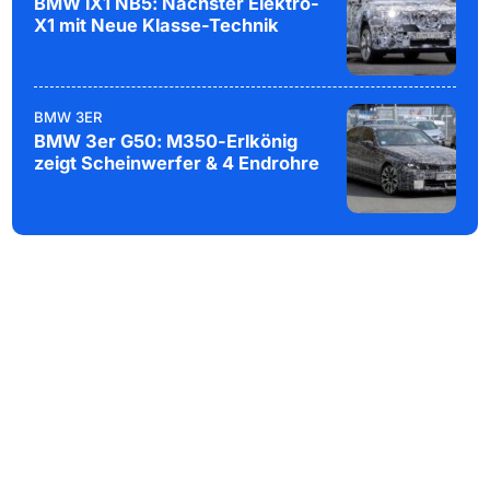
BMW iX1 NB5: Nächster Elektro-
X1 mit Neue Klasse-Technik
BMW 3ER
BMW 3er G50: M350-Erlkönig
zeigt Scheinwerfer & 4 Endrohre