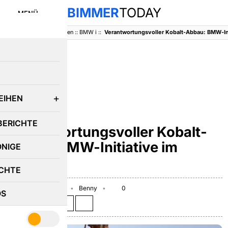
BIMMER
TODAY
MENÜ
BimmerToday
::
Baureihen
::
BMW i
::
E
EIHEN
BMW I
BERICHTE
Verantwortungsvoller Kobalt-
Abbau: BMW-Initiative im
ÖNIGE
Kongo
CHTE
September 20, 2019
Benny
0
OS
Teilen auf: