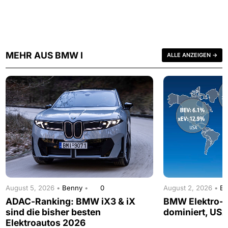
MEHR AUS BMW I
ALLE ANZEIGEN →
August 5, 2026 •
Benny
•
0
August 2, 2026 •
B
ADAC-Ranking: BMW iX3 & iX
BMW Elektro-A
sind die bisher besten
dominiert, USA
Elektroautos 2026