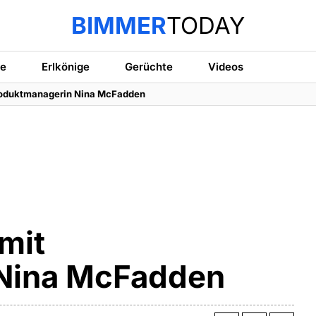
BIMMER
TODAY
te
Erlkönige
Gerüchte
Videos
roduktmanagerin Nina McFadden
mit
Nina McFadden