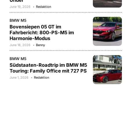
Under
June 19, 2026
Redaktion
BMW M5
Bovensiepen 05 GT im
Fahrbericht: 800-PS-M5 im
Harmonie-Modus
June 18, 2026
Benny
BMW M5
Südstaaten-Roadtrip im BMW M5
Touring: Family Office mit 727 PS
June 1, 2026
Redaktion