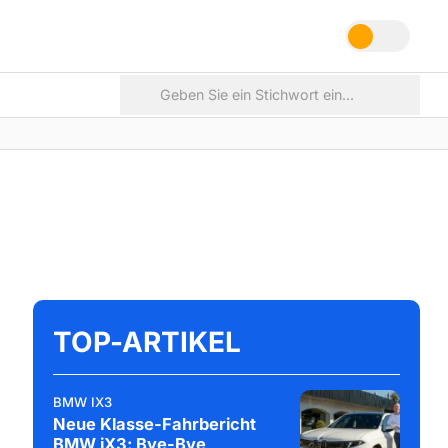
TOP-ARTIKEL
BMW IX3
Neue Klasse-Fahrbericht
BMW iX3: Bye-Bye,