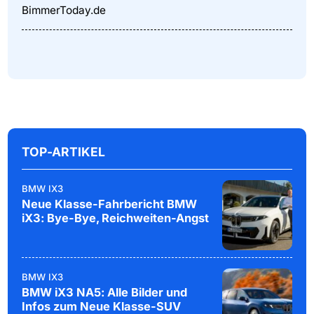
BimmerToday.de
TOP-ARTIKEL
BMW IX3
Neue Klasse-Fahrbericht BMW
iX3: Bye-Bye, Reichweiten-Angst
BMW IX3
BMW iX3 NA5: Alle Bilder und
Infos zum Neue Klasse-SUV