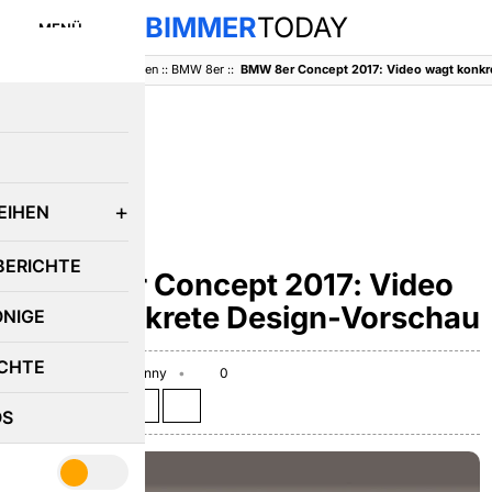
BIMMER
TODAY
MENÜ
BimmerToday
::
Baureihen
::
BMW 8er
::
E
EIHEN
BMW 8ER
BERICHTE
BMW 8er Concept 2017: Video
wagt konkrete Design-Vorschau
ÖNIGE
CHTE
May 23, 2017
Benny
0
Teilen auf:
OS