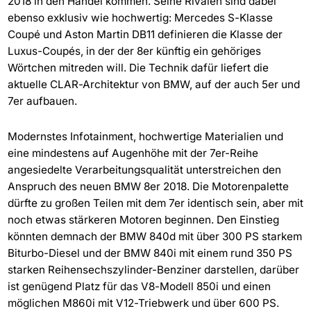
2018 in den Handel kommen. Seine Rivalen sind dabei
ebenso exklusiv wie hochwertig: Mercedes S-Klasse
Coupé und Aston Martin DB11 definieren die Klasse der
Luxus-Coupés, in der der 8er künftig ein gehöriges
Wörtchen mitreden will. Die Technik dafür liefert die
aktuelle CLAR-Architektur von BMW, auf der auch 5er und
7er aufbauen.
Modernstes Infotainment, hochwertige Materialien und
eine mindestens auf Augenhöhe mit der 7er-Reihe
angesiedelte Verarbeitungsqualität unterstreichen den
Anspruch des neuen BMW 8er 2018. Die Motorenpalette
dürfte zu großen Teilen mit dem 7er identisch sein, aber mit
noch etwas stärkeren Motoren beginnen. Den Einstieg
könnten demnach der BMW 840d mit über 300 PS starkem
Biturbo-Diesel und der BMW 840i mit einem rund 350 PS
starken Reihensechszylinder-Benziner darstellen, darüber
ist genügend Platz für das V8-Modell 850i und einen
möglichen M860i mit V12-Triebwerk und über 600 PS.