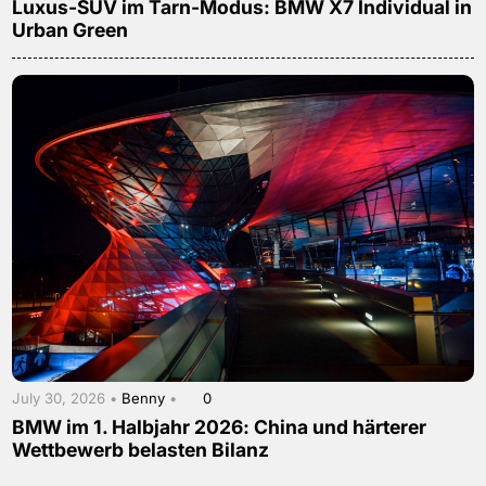
Luxus-SUV im Tarn-Modus: BMW X7 Individual in
Urban Green
July 30, 2026 •
Benny
•
0
BMW im 1. Halbjahr 2026: China und härterer
Wettbewerb belasten Bilanz