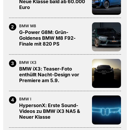
Neue Klasse bald ab 60.000
Euro
BMW M8
2
G-Power G8M: Grün-
Goldenes BMW M8 F92-
Finale mit 820 PS
BMW IX3
3
BMW iX3: Teaser-Foto
enthüllt Nacht-Design vor
Premiere am 5.9.
BMW I
4
HypersonX: Erste Sound-
Videos zu BMW iX3 NA5 &
Neuer Klasse