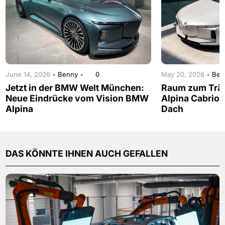
June 14, 2026 •
Benny
•
0
May 20, 2026 •
Be
Jetzt in der BMW Welt München:
Raum zum Trä
Neue Eindrücke vom Vision BMW
Alpina Cabrio 
Alpina
Dach
DAS KÖNNTE IHNEN AUCH GEFALLEN