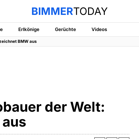
BIMMER
TODAY
te
Erlkönige
Gerüchte
Videos
I zeichnet BMW aus
obauer der Welt:
 aus