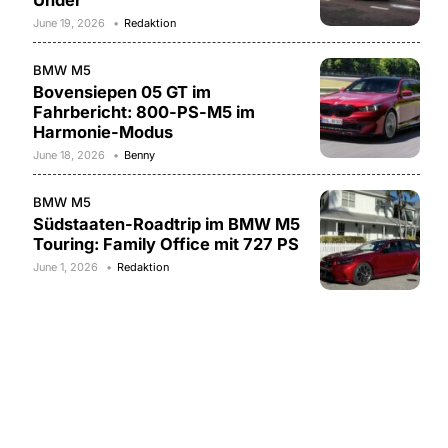
Under
June 19, 2026
Redaktion
BMW M5
Bovensiepen 05 GT im
Fahrbericht: 800-PS-M5 im
Harmonie-Modus
June 18, 2026
Benny
BMW M5
Südstaaten-Roadtrip im BMW M5
Touring: Family Office mit 727 PS
June 1, 2026
Redaktion