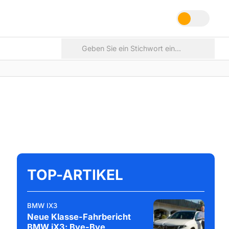
TOP-ARTIKEL
BMW IX3
Neue Klasse-Fahrbericht
BMW iX3: Bye-Bye,