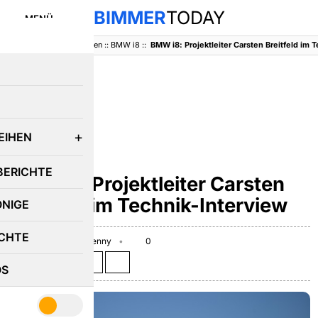
BIMMER
TODAY
MENÜ
BimmerToday
::
Baureihen
::
BMW i8
::
BMW i8: Projektleiter Carsten Breitfeld im 
E
EIHEN
BMW I8
BERICHTE
BMW i8: Projektleiter Carsten
Breitfeld im Technik-Interview
ÖNIGE
CHTE
June 30, 2014
Benny
0
Teilen auf:
OS