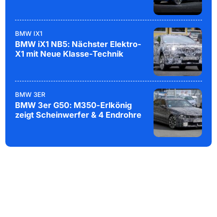
BMW IX1
BMW iX1 NB5: Nächster Elektro-
X1 mit Neue Klasse-Technik
BMW 3ER
BMW 3er G50: M350-Erlkönig
zeigt Scheinwerfer & 4 Endrohre