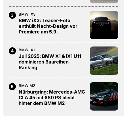
BMW IX3
3
BMW iX3: Teaser-Foto
enthüllt Nacht-Design vor
Premiere am 5.9.
BMW IX1
4
Juli 2025: BMW X1 & iX1 U11
dominieren Baureihen-
Ranking
BMW M2
5
Nürburgring: Mercedes-AMG
CLA 45 mit 680 PS bleibt
hinter dem BMW M2