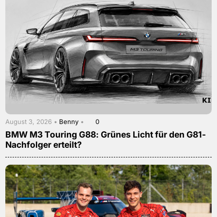
August 3, 2026 •
Benny
•
0
BMW M3 Touring G88: Grünes Licht für den G81-
Nachfolger erteilt?