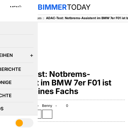
BIMMER
TODAY
MENÜ
BimmerToday
::
Sonstiges
::
E
EIHEN
SONSTIGES
BERICHTE
ADAC-Test: Notbrems-
Assistent im BMW 7er F01 ist
ÖNIGE
bester seines Fachs
CHTE
September 3, 2012
Benny
0
OS
Teilen auf: