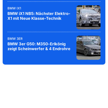
BMW IX1
BMW iX1 NB5: Nächster Elektro-
X1 mit Neue Klasse-Technik
BMW 3ER
BMW 3er G50: M350-Erlkönig
zeigt Scheinwerfer & 4 Endrohre