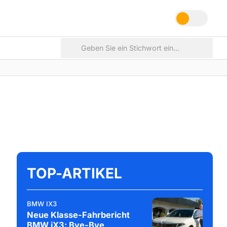
TOP-ARTIKEL
BMW IX3
Neue Klasse-Fahrbericht
BMW iX3: Bye-Bye,