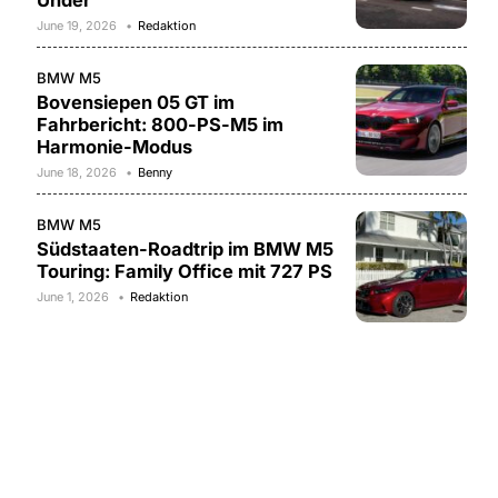
Under
June 19, 2026
Redaktion
BMW M5
Bovensiepen 05 GT im
Fahrbericht: 800-PS-M5 im
Harmonie-Modus
June 18, 2026
Benny
BMW M5
Südstaaten-Roadtrip im BMW M5
Touring: Family Office mit 727 PS
June 1, 2026
Redaktion