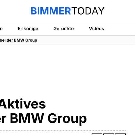
BIMMER
TODAY
te
Erlkönige
Gerüchte
Videos
 bei der BMW Group
Aktives
er BMW Group