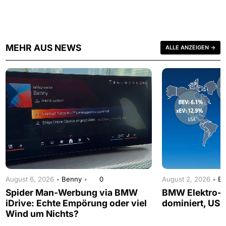
MEHR AUS NEWS
ALLE ANZEIGEN →
August 6, 2026 •
Benny
•
0
August 2, 2026 •
B
Spider Man-Werbung via BMW
BMW Elektro-A
iDrive: Echte Empörung oder viel
dominiert, USA
Wind um Nichts?