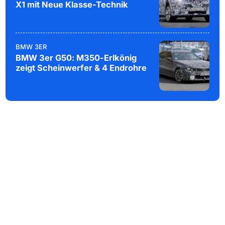
X1 mit Neue Klasse-Technik
BMW 3ER
BMW 3er G50: M350-Erlkönig
zeigt Scheinwerfer & 4 Endrohre