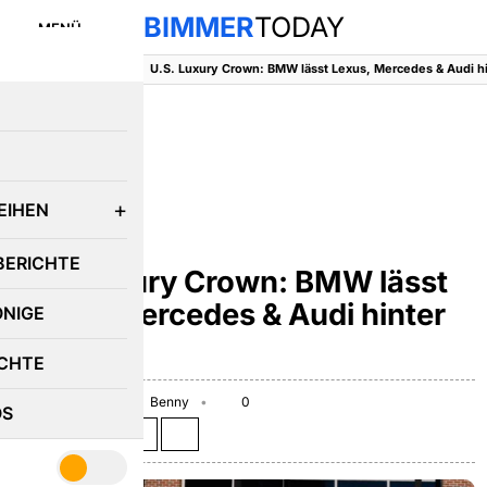
BIMMER
TODAY
MENÜ
BimmerToday
::
News
::
E
EIHEN
NEWS
BERICHTE
U.S. Luxury Crown: BMW lässt
Lexus, Mercedes & Audi hinter
ÖNIGE
sich
CHTE
January 12, 2026
Benny
0
OS
Teilen auf: